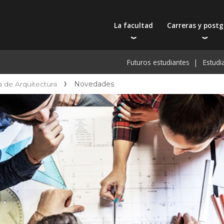
La facultad
Carreras y post
Autoridades
Carreras universit
Bec
Futuros estudiantes
Estudi
Docentes
Tecnicaturas
Bec
Filosofía educativa
Postgrados
Bec
a de Arquitectura
Novedades
Intercambios y viajes
Actualización prof
De
Recursos físicos y académicos
Toda la oferta ac
Pre
Investigación
Extensión
Publicaciones