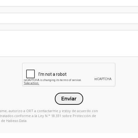
Enviar
 Llame, autorizo a ORT a contactarme y estoy de acuerdo con
 tratados conforme a la Ley N.° 18.331 sobre Protección de
 de Habeas Data.