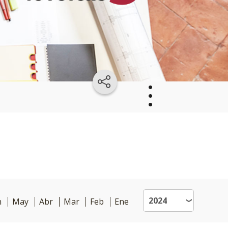
Arquitectura
Materias
Por
n
May
Abr
Mar
Feb
Ene
qué
estudiar
Arquitectura