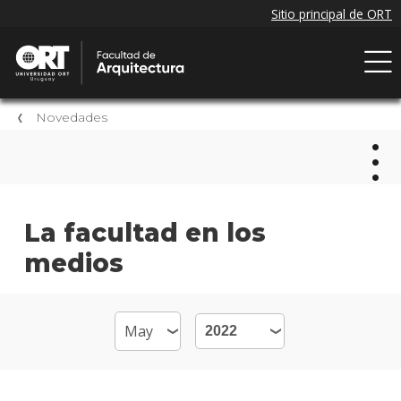
Novedades
Nov
La facultad en los
medios
Próxi
event
Event
anter
Nove
de la