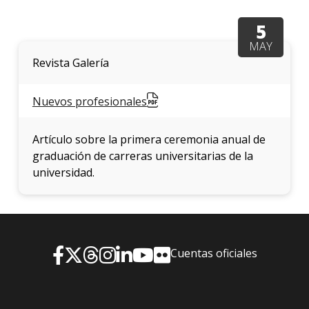
facul
5
Blog
MAY
de
arqui
Revista Galería
y
diseñ
Nuevos profesionales
La
facul
Artículo sobre la primera ceremonia anual de
en
graduación de carreras universitarias de la
los
medio
universidad.
Testi
Cuentas oficiales