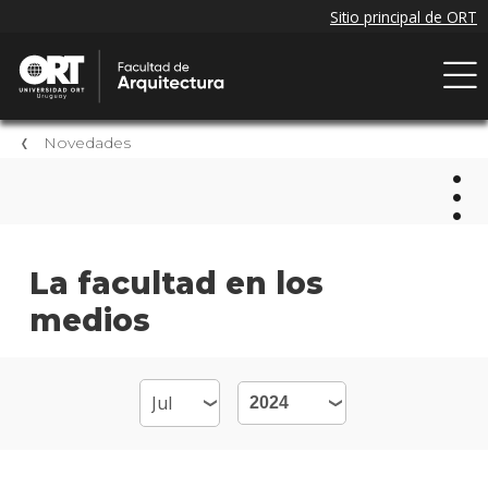
Novedades
Nov
La facultad en los
medios
Próxi
event
Event
anter
Nove
de la