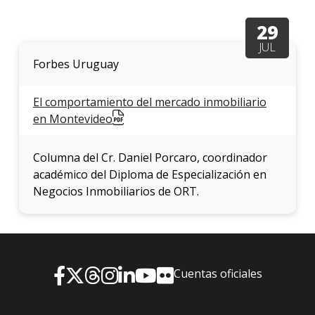
facul
29
Blog
JUL
de
arqui
Forbes Uruguay
y
diseñ
El comportamiento del mercado inmobiliario
en Montevideo
La
facul
en
Columna del Cr. Daniel Porcaro, coordinador
los
medio
académico del Diploma de Especialización en
Negocios Inmobiliarios de ORT.
Testi
Cuentas oficiales