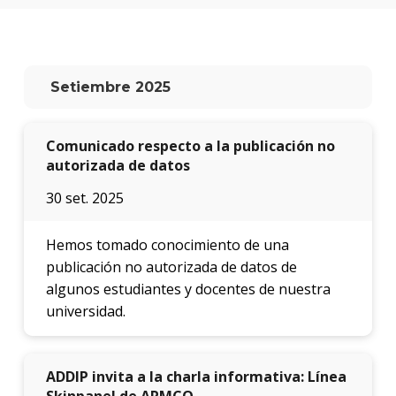
facul
Blog
de
arqui
Setiembre 2025
y
diseñ
Comunicado respecto a la publicación no
La
autorizada de datos
facul
en
30 set. 2025
los
medio
Hemos tomado conocimiento de una
Testi
publicación no autorizada de datos de
algunos estudiantes y docentes de nuestra
universidad.
ADDIP invita a la charla informativa: Línea
Skinpanel de ARMCO