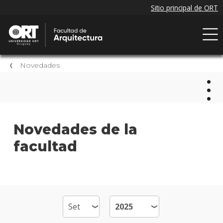
Novedades
Nov
Novedades de la
facultad
Próxi
event
Event
anter
Nove
de la