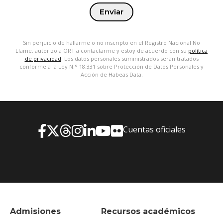
Enviar
Sin perjuicio de hallarme o no inscripto en el Registro Nacional No
Llame, autorizo a ORT a contactarme y estoy de acuerdo con su
política
de privacidad
. Los datos personales suministrados serán tratados
conforme a la Ley N.° 18.331 sobre Protección de Datos Personales y
Acción de Habeas Data.
Cuentas oficiales
Admisiones
Recursos académicos