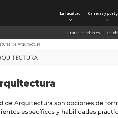
La facultad
Carreras y post
Autoridades
Carreras universit
Bec
Futuros estudiantes
Estudi
Docentes
Bec
Filosofía educativa
Postgrados
Bec
aturas de Arquitectura
Intercambios y viajes
Actualización prof
De
RQUITECTURA
Recursos físicos y académicos
Toda la oferta ac
Pre
Investigación
Extensión
rquitectura
Publicaciones
tad de Arquitectura son opciones de fo
ientos específicos y habilidades prácti