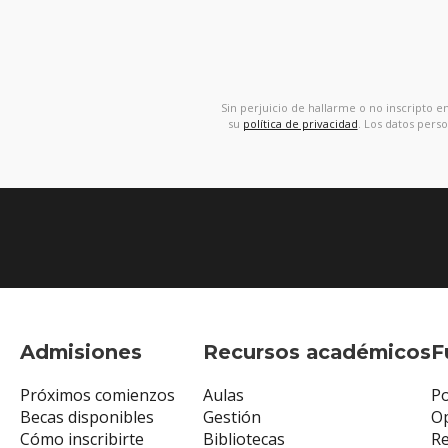
Sin perjuicio de hallarme o no inscripto 
su
política de privacidad
. Los datos pers
Admisiones
Recursos académicos
F
Próximos comienzos
Aulas
Po
Becas disponibles
Gestión
Op
Cómo inscribirte
Bibliotecas
R