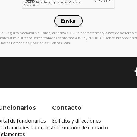
Enviar
en el Registro Nacional No Llame, autorizo a ORT a contactarme y estoy de acuerdo 
onales suministrados serán tratados conforme a la Ley N.° 18.331 sobre Protección 
Datos Personales y Acción de Habeas Data.
uncionarios
Contacto
rtal de funcionarios
Edificios y direcciones
ortunidades laborales
Información de contacto
eglamentos