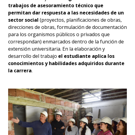
Plane
trabajos de asesoramiento técnico que
de
permitan dar respuesta a las necesidades de un
estud
sector social
(proyectos, planificaciones de obras,
equil
direcciones de obras, formulación de documentación
Prog
para los organismos públicos o privados que
de
correspondan) enmarcados dentro de la función de
inter
extensión universitaria. En la elaboración y
y
desarrollo del trabajo
el estudiante aplica los
viajes
acadé
conocimientos y habilidades adquiridos durante
la carrera
.
Recur
físicos
y
acadé
Inves
Prog
Práct
Doce