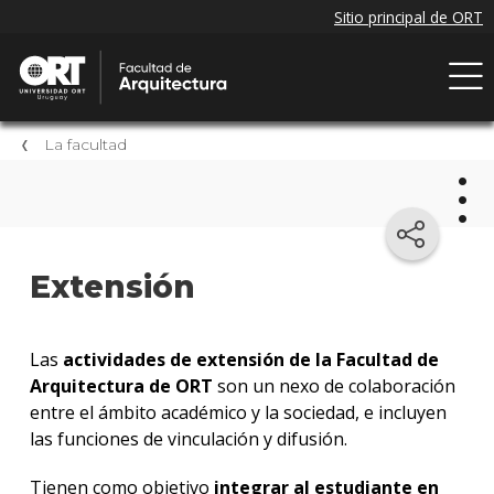
La facultad
La
Extensión
facu
Cuer
Las
actividades de extensión de la Facultad de
doce
Arquitectura de ORT
son un nexo de colaboración
entre el ámbito académico y la sociedad, e incluyen
Nuest
filoso
las funciones de vinculación y difusión.
educa
Tienen como objetivo
integrar al estudiante en