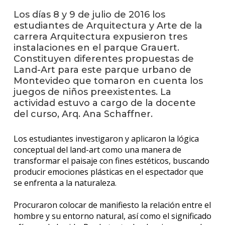
facul
Los días 8 y 9 de julio de 2016 los
Blog
estudiantes de Arquitectura y Arte de la
de
carrera Arquitectura expusieron tres
arqui
instalaciones en el parque Grauert.
y
Constituyen diferentes propuestas de
diseñ
Land-Art para este parque urbano de
Montevideo que tomaron en cuenta los
La
juegos de niños preexistentes. La
facul
actividad estuvo a cargo de la docente
en
del curso, Arq. Ana Schaffner.
los
medio
Los estudiantes investigaron y aplicaron la lógica
Testi
conceptual del land-art como una manera de
transformar el paisaje con fines estéticos, buscando
producir emociones plásticas en el espectador que
se enfrenta a la naturaleza.
Procuraron colocar de manifiesto la relación entre el
hombre y su entorno natural, así como el significado