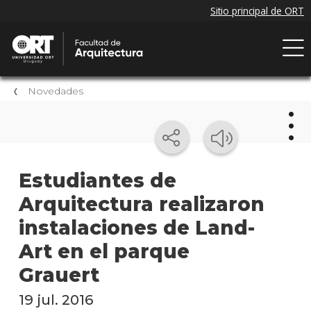
Novedades
Nov
Estudiantes de
Arquitectura realizaron
Próxi
event
instalaciones de Land-
Event
Art en el parque
anter
Grauert
Nove
19 jul. 2016
de la