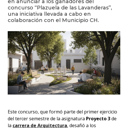
en anunciar a los ganadores del
facul
concurso “Plazuela de las Lavanderas”,
una iniciativa llevada a cabo en
Blog
de
colaboración con el Municipio CH.
arqui
y
diseñ
La
facul
en
los
medio
Testi
Este concurso, que formó parte del primer ejercicio
del tercer semestre de la asignatura
Proyecto 3
de
la
carrera de Arquitectura
, desafió a los