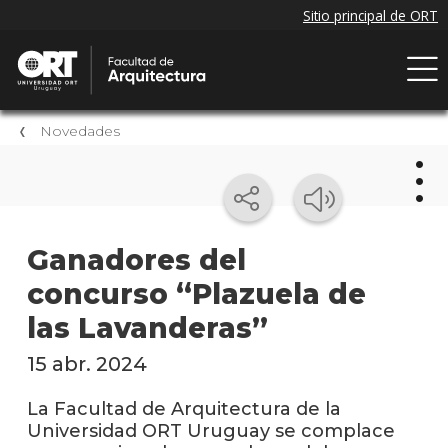
Novedades
Nov
Ganadores del
concurso “Plazuela de
Próxi
event
las Lavanderas”
Event
15 abr. 2024
anter
La Facultad de Arquitectura de la
Nove
Universidad ORT Uruguay se complace
de la