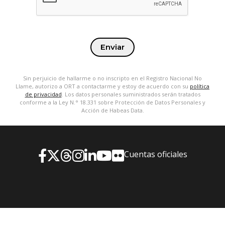
Enviar
Sin perjuicio de hallarme o no inscripto en el Registro Nacional No
Llame, autorizo a ORT a contactarme y estoy de acuerdo con su
política
de privacidad
. Los datos personales suministrados serán tratados
conforme a la Ley N.° 18.331 sobre Protección de Datos Personales y
Acción de Habeas Data.
Cuentas oficiales