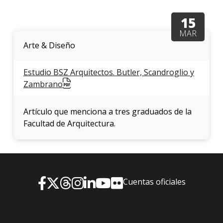
facul
15
Blog
MAR
de
arqui
Arte & Diseño
y
diseñ
Estudio BSZ Arquitectos. Butler, Scandroglio y
Zambrano
La
facul
en
Artículo que menciona a tres graduados de la
los
medio
Facultad de Arquitectura.
Testi
Cuentas oficiales