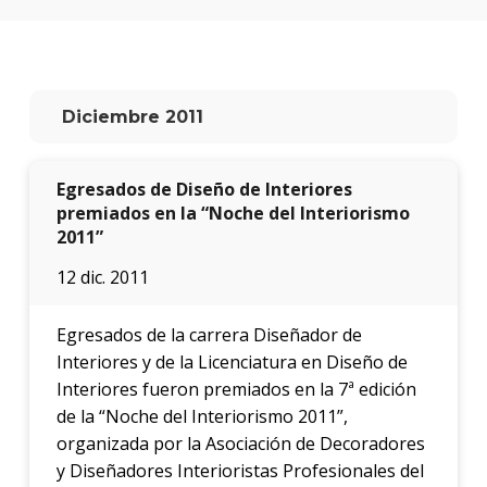
facul
Blog
de
arqui
y
Diciembre 2011
diseñ
La
Egresados de Diseño de Interiores
facul
premiados en la “Noche del Interiorismo
en
2011”
los
medio
12 dic. 2011
Testi
Egresados de la carrera Diseñador de
Interiores y de la Licenciatura en Diseño de
Interiores fueron premiados en la 7ª edición
de la “Noche del Interiorismo 2011”,
organizada por la Asociación de Decoradores
y Diseñadores Interioristas Profesionales del