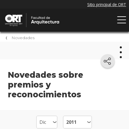
Novedades
Nov
Novedades sobre
premios y
Próxi
event
reconocimientos
Event
anter
Nove
de la