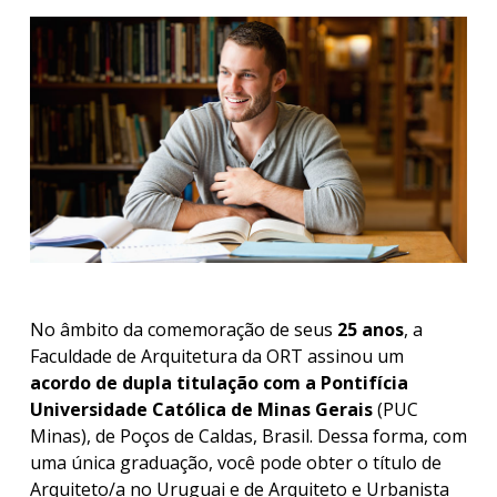
acadé
Publi
Becas
dispo
Exten
Nove
Iniciá
tu
inscri
No âmbito da comemoração de seus
25 anos
, a
Faculdade de Arquitetura da ORT assinou um
Solici
acordo de dupla titulação com a Pontifícia
más
Universidade Católica de Minas Gerais
(PUC
infor
Minas), de Poços de Caldas, Brasil. Dessa forma, com
uma única graduação, você pode obter o título de
Arquiteto/a no Uruguai e de Arquiteto e Urbanista