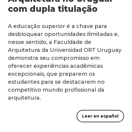
com dupla titulação
Por
qué
estud
A educação superior é a chave para
Arqui
desbloquear oportunidades ilimitadas e,
Qué
nesse sentido, a Faculdade de
hace
Arquitetura da Universidad ORT Uruguay
los
gradu
demonstra seu compromisso em
oferecer experiências acadêmicas
Traba
excepcionais, que preparem os
finale
de
estudantes para se destacarem no
carre
competitivo mundo profissional da
arquitetura.
Nuest
docen
Leer en español
Recur
físicos
y