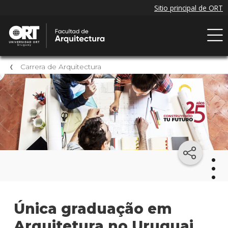
Carrera de Arquitectura
Arqu
Única graduação em
Arquitetura no Uruguai
Mater