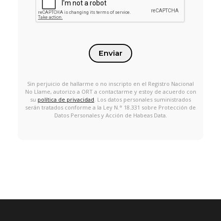
Enviar
Sin perjuicio de hallarme o no inscripto en el Registro Nacional
No Llame, autorizo a ORT a contactarme y estoy de acuerdo con
su
política de privacidad
. Los datos personales suministrados
serán tratados conforme a la Ley N.° 18.331 sobre Protección de
Datos Personales y Acción de Habeas Data.