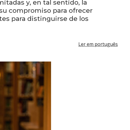
anteriores
tadas y, en tal sentido, la
 su compromiso para ofrecer
Novedades
es para distinguirse de los
de la
facultad
Ler em português
Blog
de
arquitectura
y
diseño
La
facultad
en
los
medios