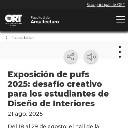
Novedades
Nov
Exposición de pufs
2025: desafío creativo
Próxi
event
para los estudiantes de
Event
Diseño de Interiores
anter
21 ago. 2025
Nove
de la
Del 18 al 29 de agosto, el hall de la