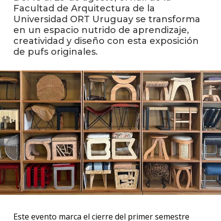
facul
Facultad de Arquitectura de la
Universidad ORT Uruguay se transforma
Blog
en un espacio nutrido de aprendizaje,
de
creatividad y diseño con esta exposición
arqui
de pufs originales.
y
diseñ
La
facul
en
los
medio
Testi
Este evento marca el cierre del primer semestre