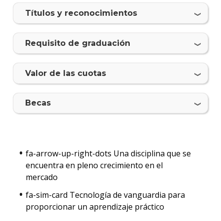
Nove
Tí­tulos y reconocimientos
Becas
Requisito de graduación
dispo
Iniciá
Valor de las cuotas
tu
inscri
Becas
Solici
más
infor
fa-arrow-up-right-dots Una disciplina que se
encuentra en pleno crecimiento en el
mercado
fa-sim-card Tecnología de vanguardia para
proporcionar un aprendizaje práctico