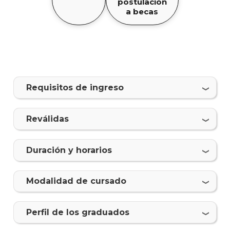
postulación
de
a becas
Inte
Mater
Exten
Requisitos de ingreso
Por
qué
estud
Reválidas
Diseñ
de
Interi
Duración y horarios
Qué
hace
Modalidad de cursado
nuest
gradu
Perfil de los graduados
Doce