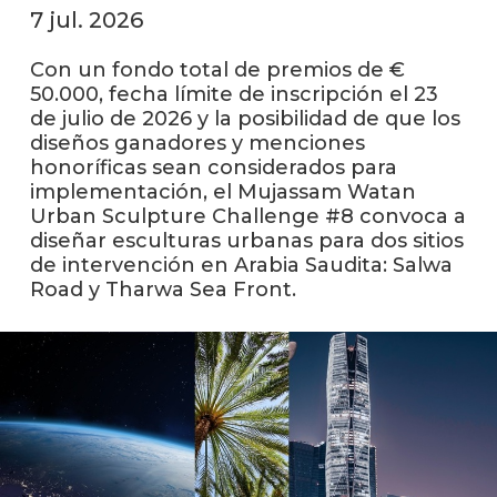
facul
7 jul. 2026
Blog
Con un fondo total de premios de €
de
50.000, fecha límite de inscripción el 23
arqui
de julio de 2026 y la posibilidad de que los
y
diseñ
diseños ganadores y menciones
honoríficas sean considerados para
La
implementación, el Mujassam Watan
facul
Urban Sculpture Challenge #8 convoca a
en
diseñar esculturas urbanas para dos sitios
los
de intervención en Arabia Saudita: Salwa
medio
Road y Tharwa Sea Front.
Testi