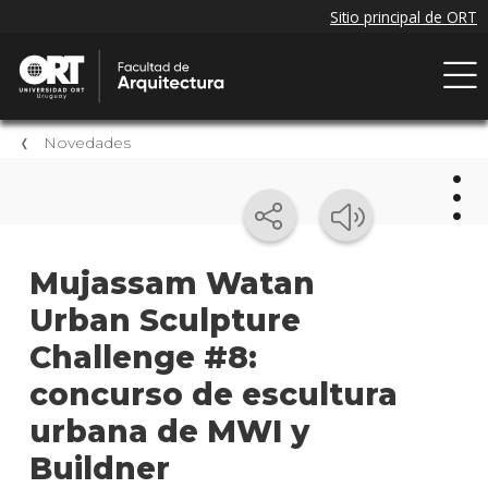
Novedades
Nov
Mujassam Watan
Urban Sculpture
Próxi
event
Challenge #8:
Event
concurso de escultura
anter
urbana de MWI y
Nove
Buildner
de la