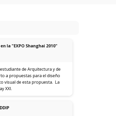
anteriores
Novedades
de la
facultad
Blog
 en la "EXPO Shanghai 2010"
de
arquitectura
y
diseño
estudiante de Arquitectura y de
rto a propuestas para el diseño
La
to visual de esta propuesta. La
facultad
ay XXI.
en
los
medios
ADDIP