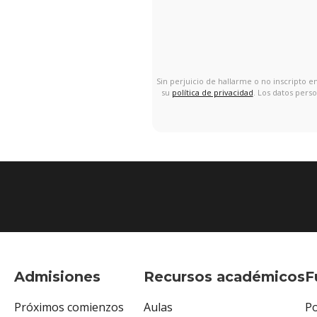
Sin perjuicio de hallarme o no inscripto 
su
política de privacidad
. Los datos pers
Admisiones
Recursos académicos
F
Próximos comienzos
Aulas
Po