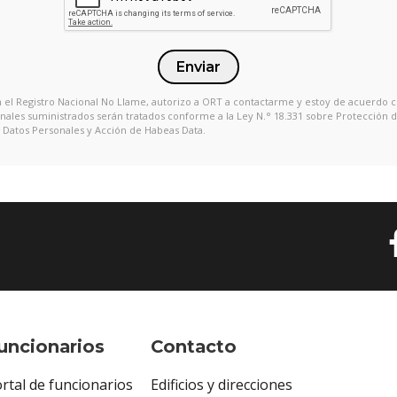
Enviar
en el Registro Nacional No Llame, autorizo a ORT a contactarme y estoy de acuerdo 
onales suministrados serán tratados conforme a la Ley N.° 18.331 sobre Protección 
Datos Personales y Acción de Habeas Data.
uncionarios
Contacto
rtal de funcionarios
Edificios y direcciones