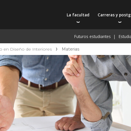
La facultad
Carreras y post
Autoridades
Carreras universit
Bec
Futuros estudiantes
Estudi
Docentes
Tecnicaturas
Bec
Filosofía educativa
Postgrados
Bec
o en Diseño de Interiores
Materias
Intercambios y viajes
Actualización prof
De
Recursos físicos y académicos
Toda la oferta ac
Pre
Investigación
Extensión
Publicaciones