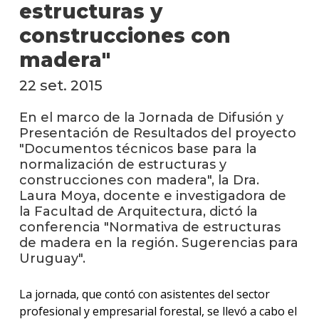
facul
estructuras y
construcciones con
Blog
de
madera"
arqui
y
22 set. 2015
diseñ
En el marco de la Jornada de Difusión y
La
Presentación de Resultados del proyecto
facul
"Documentos técnicos base para la
en
los
normalización de estructuras y
medio
construcciones con madera", la Dra.
Laura Moya, docente e investigadora de
Testi
la Facultad de Arquitectura, dictó la
conferencia "Normativa de estructuras
de madera en la región. Sugerencias para
Uruguay".
La jornada, que contó con asistentes del sector
profesional y empresarial forestal, se llevó a cabo el