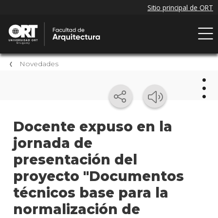
Novedades
Nov
Docente expuso en la
jornada de
Próxi
event
presentación del
Event
proyecto "Documentos
anter
técnicos base para la
Nove
normalización de
de la