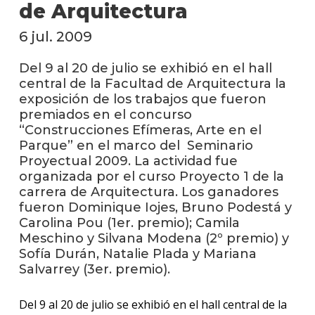
facul
de Arquitectura
6 jul. 2009
Blog
de
arqui
Del 9 al 20 de julio se exhibió en el hall
y
central de la Facultad de Arquitectura la
diseñ
exposición de los trabajos que fueron
premiados en el concurso
La
“Construcciones Efímeras, Arte en el
facul
Parque” en el marco del Seminario
en
los
Proyectual 2009. La actividad fue
medio
organizada por el curso Proyecto 1 de la
carrera de Arquitectura. Los ganadores
Testi
fueron Dominique Iojes, Bruno Podestá y
Carolina Pou (1er. premio); Camila
Meschino y Silvana Modena (2º premio) y
Sofía Durán, Natalie Plada y Mariana
Salvarrey (3er. premio).
Del 9 al 20 de julio se exhibió en el hall central de la