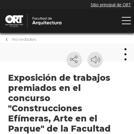
Novedades
Nov
Exposición de trabajos
premiados en el
Próxi
event
concurso
Event
"Construcciones
anter
Efímeras, Arte en el
Nove
Parque" de la Facultad
de la