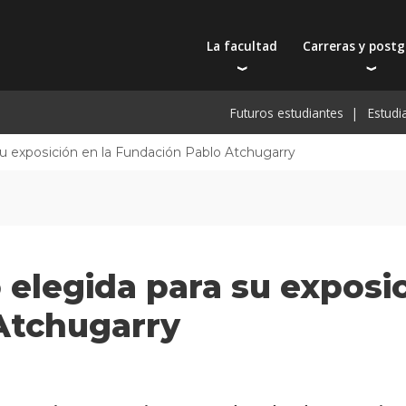
La facultad
Carreras y post
Autoridades
Carreras universit
Bec
Futuros estudiantes
Estudi
Docentes
Tecnicaturas
Bec
Filosofía educativa
Postgrados
Bec
u exposición en la Fundación Pablo Atchugarry
Intercambios y viajes
Actualización prof
De
Recursos físicos y académicos
Toda la oferta ac
Pre
Investigación
Extensión
elegida para su exposic
Publicaciones
Atchugarry