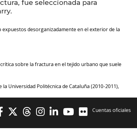
anteriores
ctura, fue seleccionada para
rry.
Novedades
de la
to expuestos desorganizadamente en el exterior de la
facultad
Blog
de
arquitectura
rítica sobre la fractura en el tejido urbano que suele
y
diseño
e la Universidad Politécnica de Cataluña (2010-2011),
La
facultad
en
Cuentas oficiales
los
medios