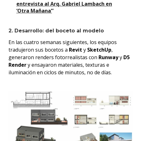
entrevista al Arq. Gabriel Lambach en
‘Otra Mañana’
”
2. Desarrollo: del boceto al modelo
En las cuatro semanas siguientes, los equipos
tradujeron sus bocetos a
Revit
y
SketchUp
,
generaron renders fotorrealistas con
Runway
y
D5
Render
y ensayaron materiales, texturas e
iluminación en ciclos de minutos, no de días.