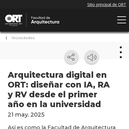
Novedades
Nov
Arquitectura digital en
ORT: diseñar con IA, RA
Próxi
event
y RV desde el primer
Event
año en la universidad
anter
21 may. 2025
Nove
de la
Así es como la Facultad de Arquitectura