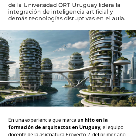
facul
de la Universidad ORT Uruguay lidera la
integración de inteligencia artificial y
Blog
demás tecnologías disruptivas en el aula.
de
arqui
y
diseñ
La
facul
en
los
medio
Testi
En una experiencia que marca
un hito en la
formación de arquitectos en Uruguay
, el equipo
docente de la asignatura Proyecto 2, del primer año