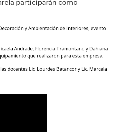
anteriores
rela participarán como
Novedades
de la
 Decoración y Ambientación de Interiores, evento
facultad
Blog
s Micaela Andrade, Florencia Tramontano y Dahiana
de
 equipamiento que realizaron para esta empresa.
arquitectura
y
 las docentes Lic. Lourdes Batancor y Lic. Marcela
diseño
La
facultad
en
los
medios