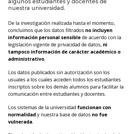
algunos estudiantes y docentes de
facul
nuestra universidad.
Blog
de
De la investigación realizada hasta el momento,
arqui
concluimos que los datos filtrados
no incluyen
y
información personal sensible
de acuerdo con la
diseñ
legislación vigente de privacidad de datos,
ni
La
tampoco información de carácter académico o
facul
administrativo
.
en
los
Los datos publicados sin autorización son los
medio
usuales a los cuales acceden todos los estudiantes
inscriptos sobre los demás alumnos para facilitar la
Testi
comunicación entre estudiantes y docentes.
Los sistemas de la universidad
funcionan con
normalidad
y nuestra base de datos
no fue
vulnerada
.