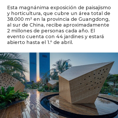
facul
Esta magnánima exposición de paisajismo
Blog
y horticultura, que cubre un área total de
de
38.000 m² en la provincia de Guangdong,
arqui
al sur de China, recibe aproximadamente
y
2 millones de personas cada año. El
diseñ
evento cuenta con 44 jardines y estará
abierto hasta el 1.º de abril.
La
facul
en
los
medio
Testi