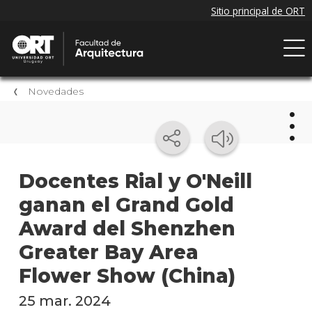
Novedades
Nov
Docentes Rial y O'Neill
ganan el Grand Gold
Próxi
event
Award del Shenzhen
Event
Greater Bay Area
anter
Flower Show (China)
Nove
25 mar. 2024
de la