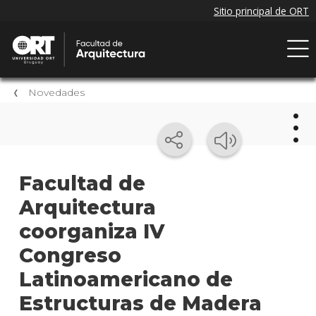
Novedades
Nov
Facultad de
Arquitectura
Próxi
event
coorganiza IV
Event
Congreso
anter
Latinoamericano de
Nove
Estructuras de Madera
de la