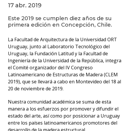
facul
17 abr. 2019
Blog
Este 2019 se cumplen diez años de su
de
primera edición en Concepción, Chile.
arqui
y
diseñ
La Facultad de Arquitectura de la Universidad ORT
Uruguay, junto al Laboratorio Tecnológico del
La
Uruguay, la Fundación Latitud y la Facultad de
facul
Ingeniería de la Universidad de la República, integra
en
los
el Comité organizador del IV Congreso
medio
Latinoamericano de Estructuras de Madera (CLEM
2019), que se llevará a cabo en Montevideo del 18 al
Testi
20 de noviembre de 2019.
Nuestra comunidad académica se suma de esta
manera a los esfuerzos por promover y difundir el
estado del arte, así como por posicionar a Uruguay
entre los países latinoamericanos promotores del
desarrollo de la madera estructural.