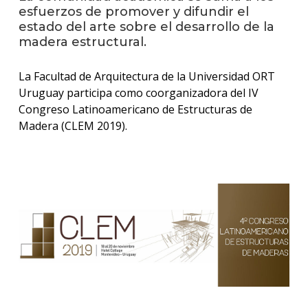
facul
esfuerzos de promover y difundir el
estado del arte sobre el desarrollo de la
Blog
madera estructural.
de
arqui
y
La Facultad de Arquitectura de la Universidad ORT
diseñ
Uruguay participa como coorganizadora del IV
Congreso Latinoamericano de Estructuras de
La
Madera (CLEM 2019).
facul
en
los
medio
Testi