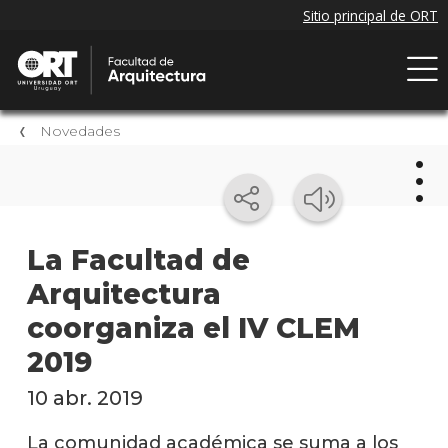
Novedades
Nov
La Facultad de
Arquitectura
Próxi
event
coorganiza el IV CLEM
Event
2019
anter
10 abr. 2019
Nove
de la
La comunidad académica se suma a los