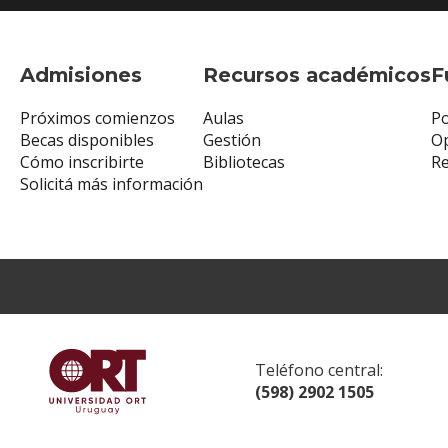
Admisiones
Recursos académicos
F
Próximos comienzos
Aulas
Po
Becas disponibles
Gestión
Op
Cómo inscribirte
Bibliotecas
R
Solicitá más información
Teléfono central:
(598) 2902 1505