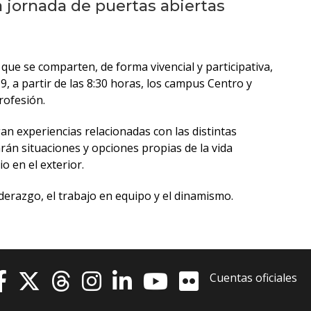
anteriores
 jornada de puertas abiertas
Novedades
de la
a que se comparten, de forma vivencial y participativa,
facultad
19, a partir de las 8:30 horas, los campus Centro y
rofesión.
Blog
de
n experiencias relacionadas con las distintas
arquitectura
n situaciones y opciones propias de la vida
y
o en el exterior.
diseño
derazgo, el trabajo en equipo y el dinamismo.
La
facultad
en
los
Cuentas oficiales
medios