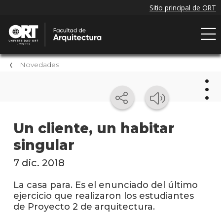
Novedades
Nov
Un cliente, un habitar
singular
Próxi
event
7 dic. 2018
Event
anter
La casa para. Es el enunciado del último
ejercicio que realizaron los estudiantes
Nove
de Proyecto 2 de arquitectura.
de la