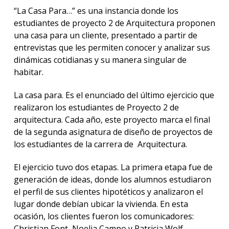
facul
“La Casa Para…” es una instancia donde los
estudiantes de proyecto 2 de Arquitectura proponen
Blog
una casa para un cliente, presentado a partir de
de
arqui
entrevistas que les permiten conocer y analizar sus
y
dinámicas cotidianas y su manera singular de
diseñ
habitar.
La
La casa para. Es el enunciado del último ejercicio que
facul
en
realizaron los estudiantes de Proyecto 2 de
los
arquitectura. Cada año, este proyecto marca el final
medio
de la segunda asignatura de diseño de proyectos de
los estudiantes de la carrera de Arquitectura.
Testi
El ejercicio tuvo dos etapas. La primera etapa fue de
generación de ideas, donde los alumnos estudiaron
el perfil de sus clientes hipotéticos y analizaron el
lugar donde debían ubicar la vivienda. En esta
ocasión, los clientes fueron los comunicadores:
Christian Font, Noelia Campo y Patricia Wolf,