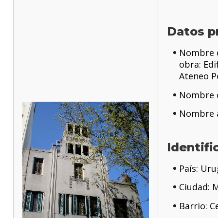
Datos p
Nombre d
obra: Edif
Ateneo P
Nombre o
Nombre a
Identifi
País: Ur
Ciudad: 
Barrio: C