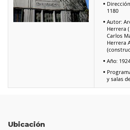
Dirección
1180
Autor: Ar
Herrera (
Carlos Ma
Herrera 
(construc
Año: 192
Programa
y salas d
Ubicación