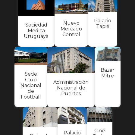
Palacio
Nuevo
Sociedad
Tapié
Mercado
Médica
Central
Uruguaya
Bazar
Sede
Mitre
Club
Administración
Nacional
Nacional de
de
Puertos
Football
Cine
Palacio