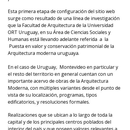
acadé
Esta primera etapa de configuración del sitio web
Publi
surge como resultado de una línea de investigación
que la Facultad de Arquitectura de la Universidad
Becas
ORT Uruguay, en su Área de Ciencias Sociales y
dispo
Humanas está llevando adelante referida a la
Puesta en valor y conservación patrimonial de la
Exten
Arquitectura moderna uruguaya.
Nove
En el caso de Uruguay, Montevideo en particular y
Iniciá
el resto del territorio en general cuentan con un
tu
importante acervo de obras de la Arquitectura
inscri
Moderna, con múltiples variantes desde el punto de
vista de su localización, programas, tipos
Solici
edificatorios, y resoluciones formales.
más
infor
Realizaciones que se ubican a lo largo de toda la
capital y de los principales centros poblados del
interior del país y que poseen valores relevantes a