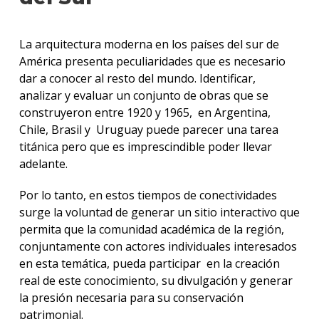
Por
qué
La arquitectura moderna en los países del sur de
estud
América presenta peculiaridades que es necesario
Arqui
dar a conocer al resto del mundo. Identificar,
analizar y evaluar un conjunto de obras que se
Qué
hace
construyeron entre 1920 y 1965, en Argentina,
los
Chile, Brasil y Uruguay puede parecer una tarea
gradu
titánica pero que es imprescindible poder llevar
adelante.
Traba
finale
Por lo tanto, en estos tiempos de conectividades
de
carre
surge la voluntad de generar un sitio interactivo que
permita que la comunidad académica de la región,
Nuest
conjuntamente con actores individuales interesados
docen
en esta temática, pueda participar en la creación
real de este conocimiento, su divulgación y generar
Recur
la presión necesaria para su conservación
físicos
y
patrimonial.