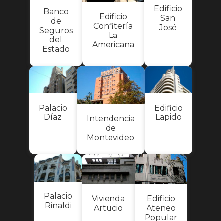
Edificio
Banco
Edificio
San
de
Confitería
José
Seguros
La
del
Americana
Estado
Palacio
Edificio
Díaz
Lapido
Intendencia
de
Montevideo
Palacio
Edificio
Vivienda
Rinaldi
Ateneo
Artucio
Popular