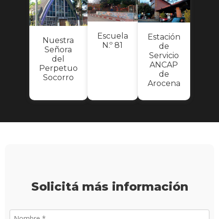
Escuela
Estación
Nuestra
N.º 81
de
Señora
Servicio
del
ANCAP
Perpetuo
de
Socorro
Arocena
Solicitá más información