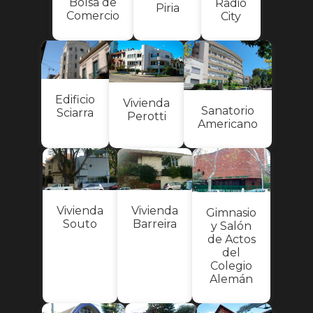
Bolsa de
Radio
Piria
Comercio
City
Edificio
Vivienda
Sanatorio
Sciarra
Perotti
Americano
Vivienda
Vivienda
Gimnasio
Souto
Barreira
y Salón
de Actos
del
Colegio
Alemán