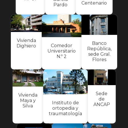
Centenario
Pardo
Vivienda
Banco
Comedor
Dighiero
República,
Universitario
sede Gral.
N.º 2
Flores
Sede
Vivienda
de
Maya y
Instituto de
ANCAP
Silva
ortopedia y
traumatología