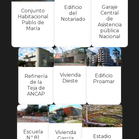
Garaje
Edificio
Conjunto
Central
del
Habitacional
de
Notariado
Pablo de
Asistencia
María
pública
Nacional
Vivienda
Edificio
Refinería
Dieste
Proamar
de la
Teja de
ANCAP
Escuela
Vivienda
Estadio
N.º 81
García