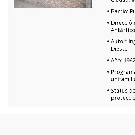
Barrio: 
Dirección
Antártic
Autor: In
Dieste
Año: 196
Programa
unifamili
Status d
protecci