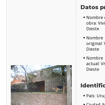
Datos p
Nombre d
obra: Viv
Dieste
Nombre
original:
Dieste
Nombre
actual: V
Dieste
Identifi
País: Ur
Ciudad: 