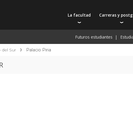
La facultad
Carreras y post
Autoridades
Carreras universit
Bec
Futuros estudiantes
Estudi
Docentes
Tecnicaturas
Bec
Filosofía educativa
Postgrados
Bec
del Sur
Palacio Piria
Intercambios y viajes
Actualización prof
De
R
Recursos físicos y académicos
Toda la oferta ac
Pre
Investigación
Extensión
Publicaciones