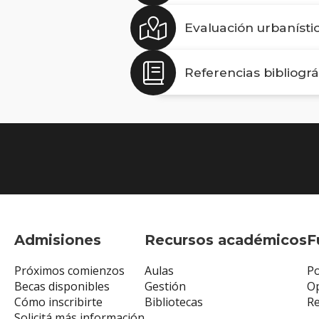
Evaluación urbanísti
Referencias bibliogr
Admisiones
Recursos académicos
F
Próximos comienzos
Aulas
Po
Becas disponibles
Gestión
Op
Cómo inscribirte
Bibliotecas
R
Solicitá más información