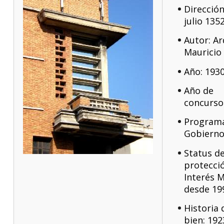
Dirección
julio 135
Autor: Ar
Mauricio
Año: 193
Año de
concurso
Programa
Gobierno
Status d
protecció
Interés M
desde 19
Historia 
bien: 192