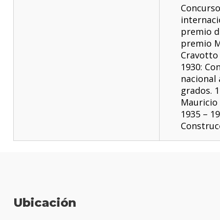
Concurs
internaci
premio de
premio M
Cravotto 
1930: Co
nacional 
grados. 
Mauricio
1935 – 19
Construc
Ubicación