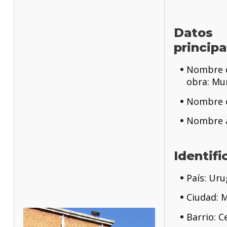
Datos
principa
Nombre d
obra: Mu
Nombre o
Nombre a
Identifi
País: Ur
Ciudad: 
Barrio: C