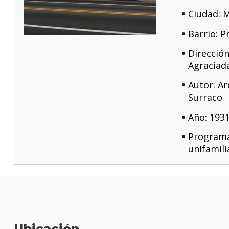
Ciudad: 
Barrio: P
Dirección
Agraciad
Autor: Ar
Surraco
Año: 193
Programa
unifamili
Ubicación