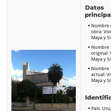
Datos
principa
Nombre d
obra: Viv
Maya y Si
Nombre
original:
Maya y Si
Nombre
actual: V
Maya y Si
Identifi
País: Ur