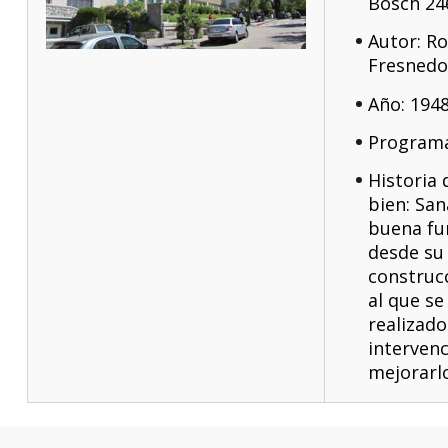
Bosch 24
Autor: R
Fresnedo 
Año: 194
Programa
Historia 
bien: San
buena fu
desde su
construc
al que se
realizado
intervenc
mejorarlo