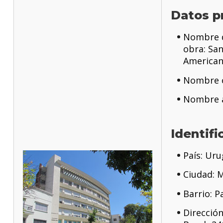
Datos p
Nombre d
obra: Sa
America
Nombre o
Nombre a
Identifi
País: Ur
Ciudad: 
Barrio: P
Dirección