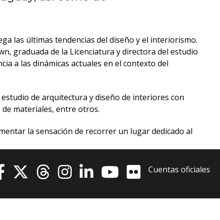
anteriores
Novedades
de la
 las últimas tendencias del diseño y el interiorismo.
facultad
own, graduada de la Licenciatura y directora del estudio
cia a las dinámicas actuales en el contexto del
Blog
de
estudio de arquitectura y diseño de interiores con
arquitectura
e materiales, entre otros.
y
diseño
imentar la sensación de recorrer un lugar dedicado al
La
facultad
Cuentas oficiales
en
los
medios