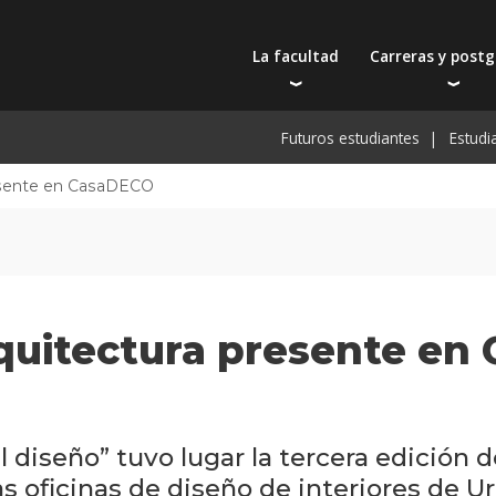
La facultad
Carreras y post
Autoridades
Carreras universit
Bec
Futuros estudiantes
Estudi
Docentes
Tecnicaturas
Bec
Filosofía educativa
Postgrados
Bec
resente en CasaDECO
Intercambios y viajes
Actualización prof
De
Recursos físicos y académicos
Toda la oferta ac
Pre
Investigación
Extensión
rquitectura presente en
Publicaciones
l diseño” tuvo lugar la tercera edición 
as oficinas de diseño de interiores de U