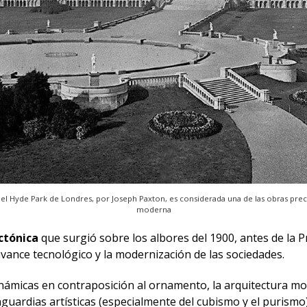
 del Hyde Park de Londres, por Joseph Paxton, es considerada una de las obras prec
moderna
ctónica
que surgió sobre los albores del 1900, antes de la P
 avance tecnológico y la modernización de las sociedades.
odinámicas en contraposición al ornamento, la arquitectura
guardias artísticas (especialmente del cubismo y el purismo