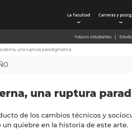
La facultad
Carreras y post
Autoridades
Carreras universit
Bec
Futuros estudiantes
Estudi
Docentes
Tecnicaturas
Bec
Filosofía educativa
Postgrados
Bec
moderna, una ruptura paradigmática
Intercambios y viajes
Actualización prof
De
EÑO
Recursos físicos y académicos
Toda la oferta ac
Pre
Investigación
Extensión
erna, una ruptura parad
Publicaciones
ucto de los cambios técnicos y sociocul
ó un quiebre en la historia de este arte.