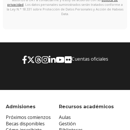
privacidad
. Los datos personales suministrados serán tratados conforme a
la Ley N.° 18.331 sobre Protección de Datos Personales y Acción de Habeas
Data.
Cuentas oficiales
Admisiones
Recursos académicos
Próximos comienzos
Aulas
Becas disponibles
Gestión
Cómo inscribirte
Bibliotecas