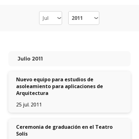
Por
qué
estud
Arqui
Qué
hace
los
Julio 2011
gradu
Traba
Nuevo equipo para estudios de
finale
de
asoleamiento para aplicaciones de
carre
Arquitectura
25 jul. 2011
Nuest
docen
Recur
Ceremonia de graduación en el Teatro
físicos
Solís
y