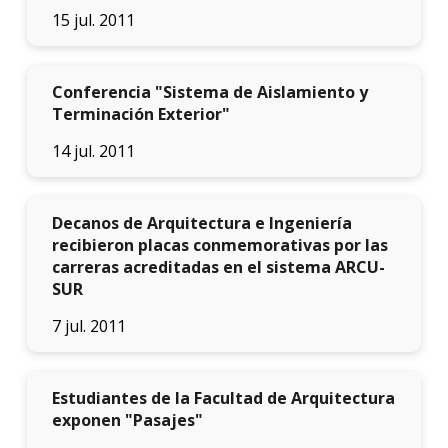
acadé
15 jul. 2011
Publi
Conferencia "Sistema de Aislamiento y
Becas
Terminación Exterior"
dispo
14 jul. 2011
Exten
Nove
Decanos de Arquitectura e Ingeniería
recibieron placas conmemorativas por las
Iniciá
carreras acreditadas en el sistema ARCU-
tu
SUR
inscri
7 jul. 2011
Solici
más
infor
Estudiantes de la Facultad de Arquitectura
exponen "Pasajes"