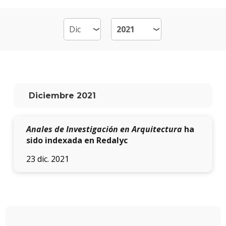
Por
qué
estud
Arqui
Qué
hace
los
Diciembre 2021
gradu
Traba
Anales de Investigación en Arquitectura
ha
finale
de
sido indexada en Redalyc
carre
23 dic. 2021
Nuest
docen
Recur
físicos
y