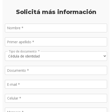
acadé
Solicitá más información
Publi
Becas
dispo
Exten
Tipo de documento
Nove
Iniciá
tu
inscri
Solici
más
infor