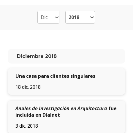
Por
qué
estud
Arqui
Qué
hace
los
Diciembre 2018
gradu
Traba
Una casa para clientes singulares
finale
de
18 dic. 2018
carre
Nuest
docen
Anales de Investigación en Arquitectura
fue
incluida en Dialnet
Recur
físicos
3 dic. 2018
y