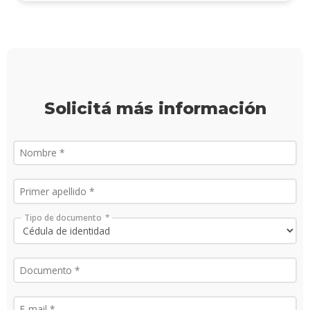
acadé
Publi
Becas
dispo
Solicitá más información
Exten
Nove
Iniciá
tu
inscri
Tipo de documento
Solici
más
infor