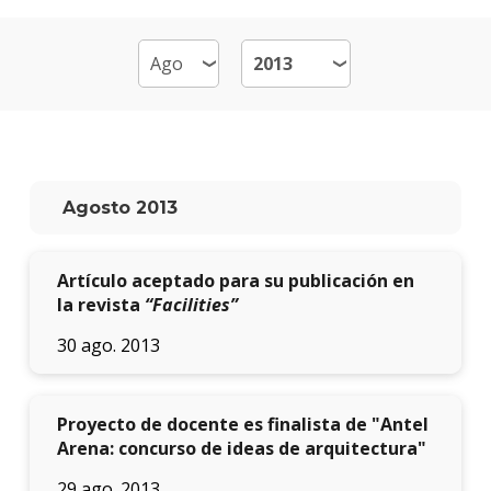
Por
qué
estud
Arqui
Qué
hace
los
Agosto 2013
gradu
Traba
Artículo aceptado para su publicación en
finale
de
la revista
“Facilities”
carre
30 ago. 2013
Nuest
docen
Proyecto de docente es finalista de "Antel
Recur
Arena: concurso de ideas de arquitectura"
físicos
y
29 ago. 2013