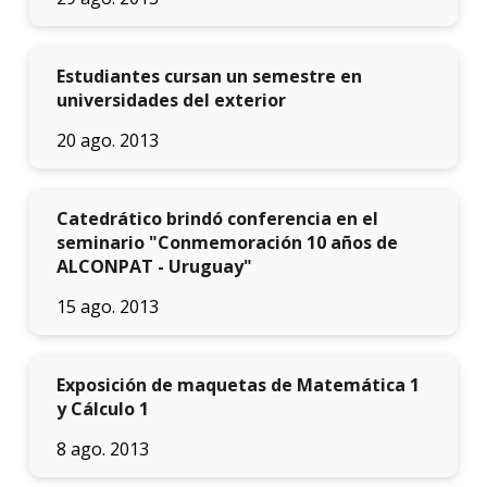
acadé
Publi
Estudiantes cursan un semestre en
universidades del exterior
Becas
dispo
20 ago. 2013
Exten
Catedrático brindó conferencia en el
Nove
seminario "Conmemoración 10 años de
ALCONPAT - Uruguay"
Iniciá
tu
15 ago. 2013
inscri
Solici
Exposición de maquetas de Matemática 1
más
infor
y Cálculo 1
8 ago. 2013