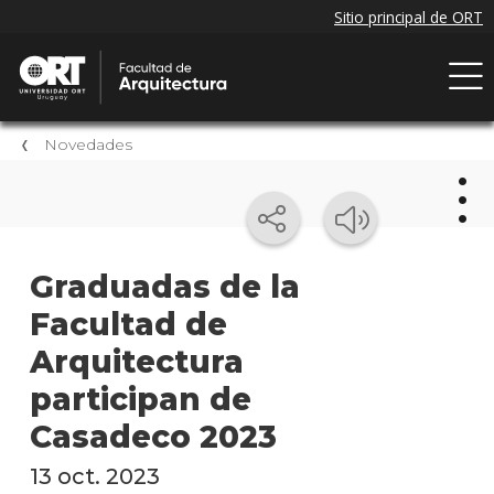
Novedades
Nov
Graduadas de la
Facultad de
Próxi
event
Arquitectura
Event
participan de
anter
Casadeco 2023
Nove
13 oct. 2023
de la