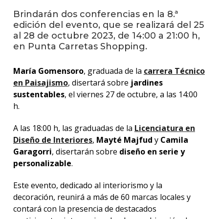
facul
Brindarán dos conferencias en la 8.ª
Blog
edición del evento, que se realizará del 25
de
al 28 de octubre 2023, de 14:00 a 21:00 h,
arqui
en Punta Carretas Shopping.
y
diseñ
María Gomensoro
, graduada de la
carrera Técnico
en Paisajismo
, disertará sobre
jardines
La
facul
sustentables
, el viernes 27 de octubre, a las 14:00
en
h.
los
medio
A las 18:00 h, las graduadas de la
Licenciatura en
Diseño de Interiores
,
Mayté Majfud
y
Camila
Testi
Garagorri
, disertarán sobre
diseño en serie y
personalizable
.
Este evento, dedicado al interiorismo y la
decoración, reunirá a más de 60 marcas locales y
contará con la presencia de destacados