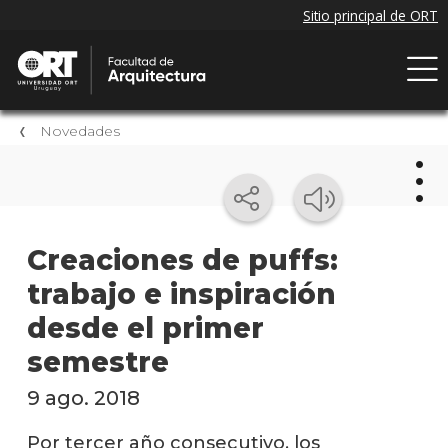
Novedades
Nov
Creaciones de puffs:
trabajo e inspiración
Próxi
event
desde el primer
Event
semestre
anter
9 ago. 2018
Nove
de la
Por tercer año consecutivo, los