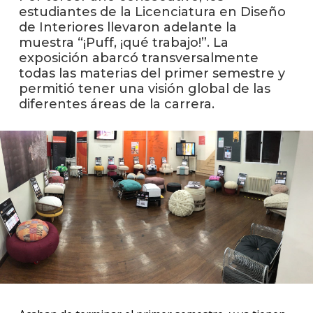
facul
estudiantes de la Licenciatura en Diseño
de Interiores llevaron adelante la
Blog
muestra “¡Puff, ¡qué trabajo!”. La
de
exposición abarcó transversalmente
arqui
todas las materias del primer semestre y
y
diseñ
permitió tener una visión global de las
diferentes áreas de la carrera.
La
facul
en
los
medio
Testi