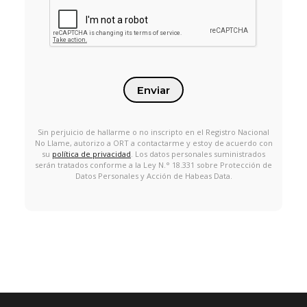
Enviar
Sin perjuicio de hallarme o no inscripto en el Registro Nacional
No Llame, autorizo a ORT a contactarme y estoy de acuerdo con
su
política de privacidad
. Los datos personales suministrados
serán tratados conforme a la Ley N.° 18.331 sobre Protección de
Datos Personales y Acción de Habeas Data.