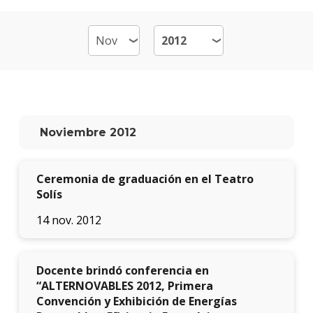
Por
qué
estud
Arqui
Qué
hace
los
Noviembre 2012
gradu
Traba
Ceremonia de graduación en el Teatro
finale
de
Solís
carre
14 nov. 2012
Nuest
docen
Docente brindó conferencia en
Recur
“ALTERNOVABLES 2012, Primera
físicos
Convención y Exhibición de Energías
y