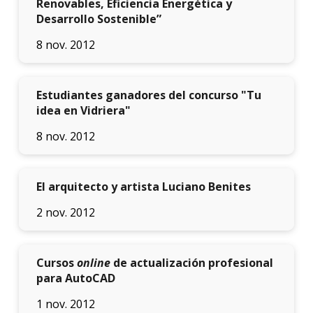
Renovables, Eficiencia Energética y
acadé
Desarrollo Sostenible”
Publi
8 nov. 2012
Becas
dispo
Estudiantes ganadores del concurso "Tu
idea en Vidriera"
Exten
8 nov. 2012
Nove
Iniciá
El arquitecto y artista Luciano Benites
tu
inscri
2 nov. 2012
Solici
más
infor
Cursos
online
de actualización profesional
para AutoCAD
1 nov. 2012