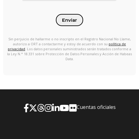
Enviar
Sin perjuicio de hallarme o no inscripto en el Registro Nacional No Llame,
autorizo a ORT a contactarme y estoy de acuerdo con su
política de
privacidad
. Los datos personales suministrados serán tratados conforme a
la Ley N.° 18.331 sobre Protección de Datos Personales y Acción de Habeas
Data.
Cuentas oficiales