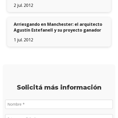
acadé
2 jul. 2012
Publi
Arriesgando en Manchester: el arquitecto
Becas
Agustín Estefanell y su proyecto ganador
dispo
1 jul. 2012
Exten
Nove
Iniciá
tu
inscri
Solicitá más información
Solici
más
infor