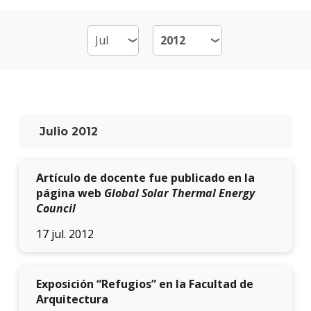
Por
qué
estud
Arqui
Qué
hace
los
Julio 2012
gradu
Traba
Artículo de docente fue publicado en la
finale
de
página web
Global Solar Thermal Energy
carre
Council
17 jul. 2012
Nuest
docen
Recur
Exposición “Refugios” en la Facultad de
físicos
Arquitectura
y