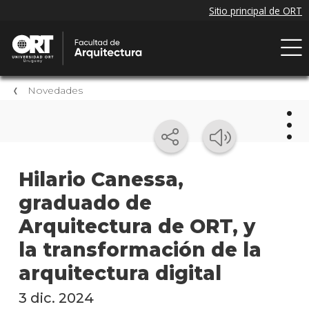
Novedades
Nov
Hilario Canessa,
graduado de
Próxi
event
Arquitectura de ORT, y
Event
la transformación de la
anter
arquitectura digital
Nove
3 dic. 2024
de la