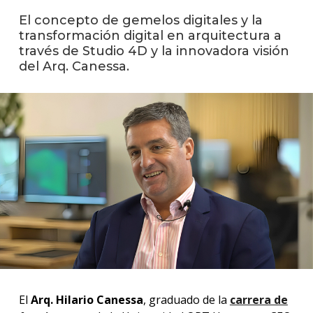
facul
El concepto de gemelos digitales y la
Blog
transformación digital en arquitectura a
de
través de Studio 4D y la innovadora visión
arqui
del Arq. Canessa.
y
diseñ
La
facul
en
los
medio
Testi
El
Arq. Hilario Canessa
, graduado de la
carrera de