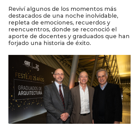
facul
Reviví algunos de los momentos más
Blog
destacados de una noche inolvidable,
de
repleta de emociones, recuerdos y
arqui
reencuentros, donde se reconoció el
y
aporte de docentes y graduados que han
diseñ
forjado una historia de éxito.
La
facul
en
los
medio
Testi