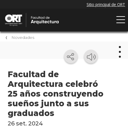
Novedades
Nov
Facultad de
Arquitectura celebró
Próxi
event
25 años construyendo
Event
sueños junto a sus
anter
graduados
Nove
26 set. 2024
de la